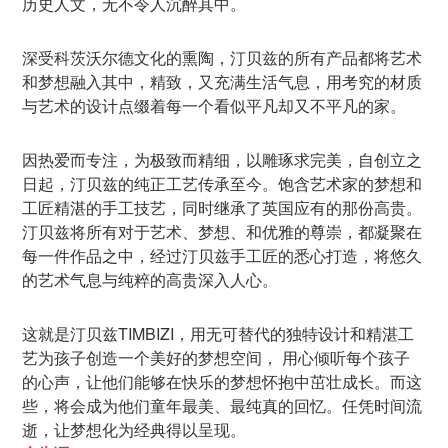
历史人文，无不令人沉醉其中。
深受科茨沃尔德文化的熏陶，汀贝兹的所有产品都将艺术
和梦想融入其中，精致，又充满生活气息，用考究的材质
与艺术的设计点缀着每一个看似平凡却又不平凡的家。
因热爱而专注，为极致而精细，以雕琢求完美，自创立之
日起，汀贝兹的纯正工艺传承至今。饱含艺术家的梦想和
工匠精湛的手工技艺，同时继承了英国应有的那份高贵。
汀贝兹将所有对于艺术、梦想、和优雅的尊崇，都凝聚在
每一件作品之中，经过汀贝兹手工匠的悉心打造，将悠久
的艺术气息与纯粹的高贵深入人心。
这就是汀贝兹TIMBIZI，用无可替代的独特设计和精湛工
艺为孩子创造一个美好的梦想空间， 用心倾听每个孩子
的心声，让他们能够在快乐的梦想怀抱中茁壮成长。而这
些，将会成为他们童年最美、最纯真的回忆。任凭时间流
逝，让梦想化为经典得以呈现。