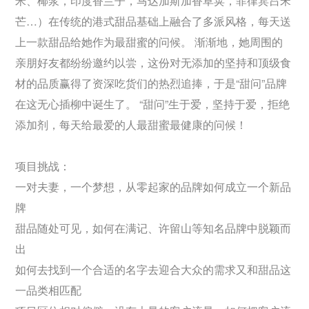
米、椰浆，印度香兰子，马达加斯加香草荚，菲律宾吕宋
芒…）在传统的港式甜品基础上融合了多派风格，每天送
上一款甜品给她作为最甜蜜的问候。 渐渐地，她周围的
亲朋好友都纷纷邀约以尝，这份对无添加的坚持和顶级食
材的品质赢得了资深吃货们的热烈追捧，于是“甜问”品牌
在这无心插柳中诞生了。 “甜问”生于爱，坚持于爱，拒绝
添加剂，每天给最爱的人最甜蜜最健康的问候！
项目挑战：
一对夫妻，一个梦想，从零起家的品牌如何成立一个新品
牌
甜品随处可见，如何在满记、许留山等知名品牌中脱颖而
出
如何去找到一个合适的名字去迎合大众的需求又和甜品这
一品类相匹配