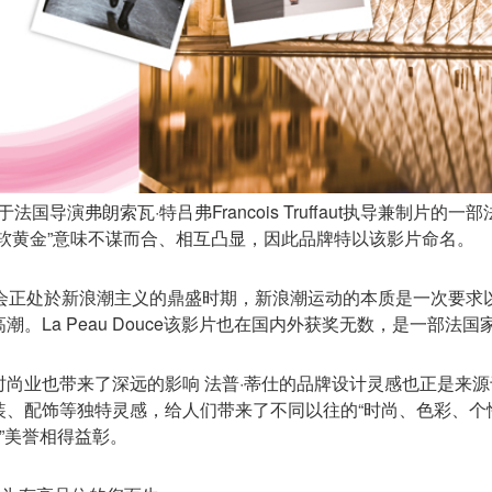
）源于法国导演弗朗索瓦·特吕弗Francois Truffaut执导兼
软黄金”意味不谋而合、相互凸显，因此品牌特以该影片命名。
社会正处於新浪潮主义的鼎盛时期，新浪潮运动的本质是一次要求
。La Peau Douce该影片也在国内外获奖无数，是一部法
尚业也带来了深远的影响 法普·蒂仕的品牌设计灵感也正是来
饰等独特灵感，给人们带来了不同以往的“时尚、色彩、个性”的品质
”美誉相得益彰。