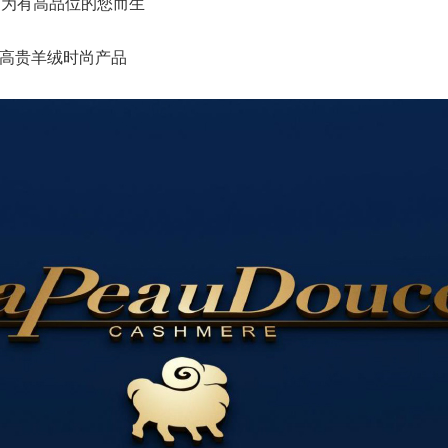
，只为有高品位的您而生
造高贵羊绒时尚产品