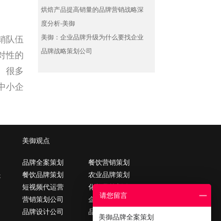
烘焙产品提高销量的品牌营销战略深
度分析-美御
美御：企业品牌升级为什么要找企业
销队伍
品牌战略策划公司
对性的
。很多
中小企
美御观点
品牌全案策划
餐饮营销策划
提
餐饮品牌策划
农业品牌策划
短视频代运营
化妆品策划公司
请您留言
营销策划公司
企业战略怎么做
品牌设计公司
品牌定位怎么做
美御品牌全案策划