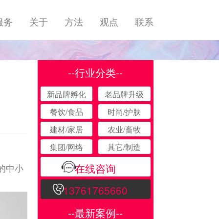
服务
关于
方法
观点
联系
--行业分类--
新品牌孵化
老品牌升级
餐饮/食品
时尚/护肤
建材/家居
农业/畜牧
集团/网络
其它/制造
在线咨询
的中小
13761765660
--最新案例--