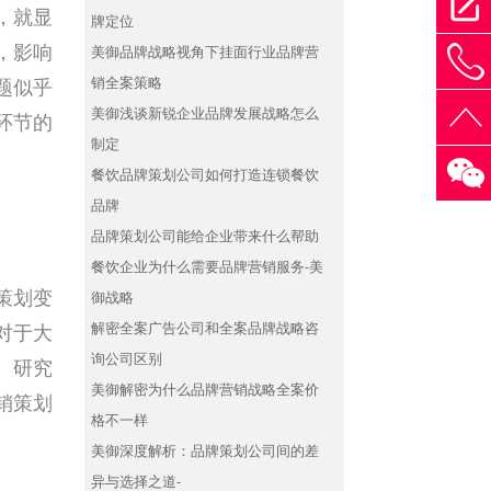
，就显
牌定位
，影响
美御品牌战略视角下挂面行业品牌营
40
销全案策略
题似乎
美御浅谈新锐企业品牌发展战略怎么
环节的
制定
餐饮品牌策划公司如何打造连锁餐饮
品牌
品牌策划公司能给企业带来什么帮助
餐饮企业为什么需要品牌营销服务-美
策划变
御战略
解密全案广告公司和全案品牌战略咨
对于大
询公司区别
。研究
美御解密为什么品牌营销战略全案价
销策划
格不一样
美御深度解析：品牌策划公司间的差
异与选择之道-