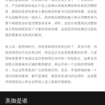
代，产品的附加价值从产品上脱离出来被免费销售给屌丝消费群
体，换取的是屌丝群体大量的跟进和参与式的营销传播。这就是
平台战略理论的一项深入，那些购买褚橙的极小部分消费群体为
整个褚橙附加价值消费群体买单，同时，这部分免费屌丝消费群
体又帮助褚橙实现了大量的营销传播。这就是营销传播定位新拓
展的重要尝试和成功案例。
有人说，新营销时代，传统营销理论有些过时了，其实不然。传
统营销理论不但没有过时，而且还正在发挥着重要的作用，只是
营销者要勇于发掘出这些营销理论当中的一些创新点，如果这些
创新点能够被你正确的重新解读，将会开创一个全新的营销模
式，为企业带来更加广泛的营销空间。其实，市场营销的每一个
成功创新的案例，都不是偶然，都是有其成功的必然性，这就要
求营销策划人和企业营销人深入探索仔细推敲。
美御是谁