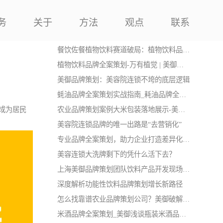
务
关于
方法
观点
联系
相关品牌策划资讯
餐饮佐餐植物饮料赛道破局：植物饮料品牌定位战略
植物饮料品牌全案策划-万有植觉 | 美御品牌策划
美御品牌策划：美容院连锁不垮的底层逻辑
蚝油品牌全案策划实战指南_耗油品牌全案策划-上海美御
农业品牌策划案例大米包装落地展示-美御品牌策划
成为居民
美容院连锁品牌的唯一出路是“去营销化”
专业品牌全案策划，助力企业打造差异化核心竞争力
美容连锁大洗牌剩下的凭什么活下去？
上海美御品牌策划团队饮料产品开发现场花絮
深度解析功能性饮料品牌策划增长新路径
怎么找靠谱农业品牌策划公司？美御破解农产品增长难题
米酒品牌全案策划_美御浅谈瓶装米酒品牌全案策划指南