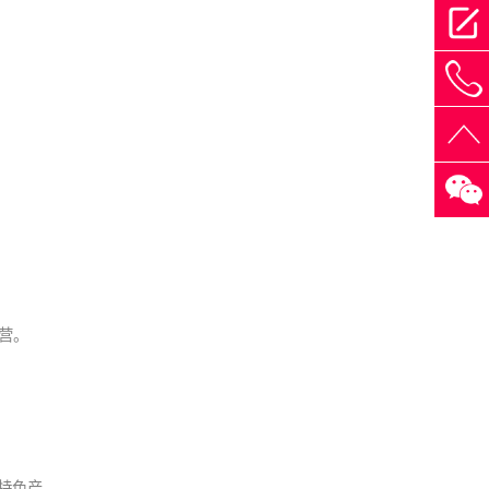
4
营。
特色产