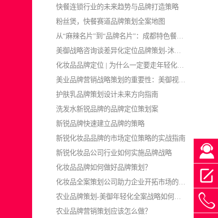
快餐连锁行业的未来趋势与品牌打造策略
粉丝煲，快餐赛道品牌策划全案地图
从“麻辣名片”到“品牌名片”：成都特色餐饮如何真正跑出来
美御战略咨询谈差异化定位品牌策划-沐浴露品牌如何跳出内卷？
化妆品品牌定位 | 为什么一定要走年轻化这条路
美业品牌营销战略策划的重要性：美御视角下的2026破局之道
护肤乳品牌策划设计未来方向指南
洗发水新锐品牌的品牌定位策划案
新锐品牌快速建立品牌的策略
新锐化妆品品牌的市场定位策略的实战指南
新锐化妆品公司行业如何实施品牌战略
化妆品品牌如何做好品牌策划？
化妆品全案策划公司助力企业开拓市场的关键步骤
农业品牌策划-美御年轻化全案战略如何重塑农产品品牌价值
4
农业品牌营销策划应该怎么做？