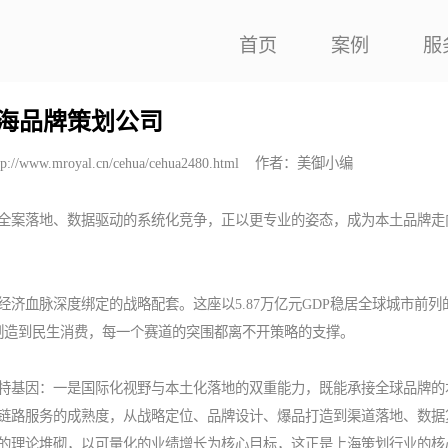
首页
案例
服
海品牌策划公司
tp://www.mroyal.cn/cehua/cehua2480.html
作者：美御小编
全案落地、数据驱动的系统化竞争，正以更专业的姿态，成为本土品牌走
济血脉深度绑定的战略配套。这座以5.87万亿元GDP稳居全球城市前列
端制造到民生消费，每一个赛道的突围都离不开策略的支撑。
特基因：一是国际化视野与本土化落地的双重能力，既能承接全球品牌的
链路服务的成熟度，从战略定位、品牌设计、爆品打造到渠道落地、数据
的理论堆砌，以可量化的业绩增长为核心目标，这正是上海策划行业的核