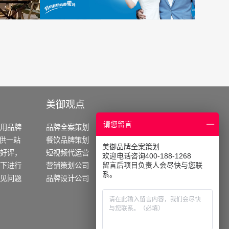
美御观点
请您留言
御用品牌
品牌全案策划
餐饮营销策划
提供一站
餐饮品牌策划
农业品牌策划
美御品牌全案策划
好评，
短视频代运营
化妆品策划公司
欢迎电话咨询400-188-1268
留言后项目负责人会尽快与您联
下进行
营销策划公司
企业战略怎么做
系。
见问题
品牌设计公司
品牌定位怎么做