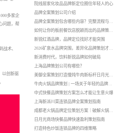
院线居家化妆品品牌新定位圈住年轻人的心
品牌全案策划公司介绍
000多家企
品牌全案策划包含哪些内容？完整流程与核心要点解析
心问题，帮
如何让你的板前餐饮店脱颖而出的品牌策划思路
新锐红酒品牌，品牌定位找好才能突围
2026矿泉水品牌突围，差异化品牌策划才是破局关键
到战术、
新消费时代，饮料新锐品牌如何破局
上海品牌策划公司有哪些？
，以创新驱
美御全案策划打造慢炖牛肉新标杆日月光中心店开业
。
牛肉火锅品牌策划 | 一场关于年轻的品牌战略实验
中式快餐品牌策划方案怎么才能让生意火爆
上海新派川菜连锁品牌全案策划指南
成都老火锅品牌定位策划方案｜破解火锅店同质化闭店难题
日月光商场快餐品牌快速盈利策划指南
打造特色炒饭连锁品牌的四维策略