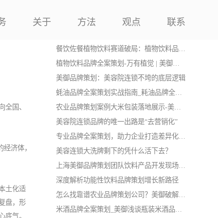
务
关于
方法
观点
联系
相关品牌策划资讯
餐饮佐餐植物饮料赛道破局：植物饮料品牌定位战略
植物饮料品牌全案策划-万有植觉 | 美御品牌策划
美御品牌策划：美容院连锁不垮的底层逻辑
蚝油品牌全案策划实战指南_耗油品牌全案策划-上海美御
农业品牌策划案例大米包装落地展示-美御品牌策划
向全国、
美容院连锁品牌的唯一出路是“去营销化”
专业品牌全案策划，助力企业打造差异化核心竞争力
的经济体，
美容连锁大洗牌剩下的凭什么活下去？
上海美御品牌策划团队饮料产品开发现场花絮
深度解析功能性饮料品牌策划增长新路径
本土化适
怎么找靠谱农业品牌策划公司？美御破解农产品增长难题
复盘，形
米酒品牌全案策划_美御浅谈瓶装米酒品牌全案策划指南
心底气。