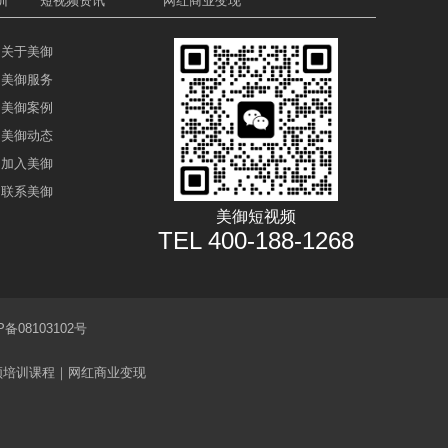
训
短视频资讯
网红商业变现
关于美御
美御服务
美御案例
美御动态
加入美御
联系美御
美御短视频
TEL
400-188-1268
08103102号
频培训课程｜网红商业变现