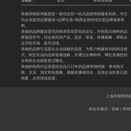
导航栏：
首页
美御短视频
美御营销咨询集团是一家综合型一站式品牌营销服务机构，专注
为企业提供品牌建设+品牌引流+电商运营的综合型品牌服务机
构。
美御的品牌建设是找到精准而差异化的定位，并创造出独特的品
牌视觉符号，结合相应的产品、定价、渠道、传播策略，帮助企
业开拓市场，提升业绩。
美御的品牌引流是从企业战略的高度，为客户构建有利的商业模
式，制定长远的品牌发展战略，并通过全网种草、网红直播想结
合帮助企业获取更过曝光。
美御的电商代运营是结合自己12年的品牌营销经验，将传统天
猫、京东、淘宝和短视频、视频直播相结合，实现企业的真正的
销量，从而持续发展。
上海美御营销咨询
本站关键词：美御 | 