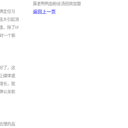
莫老鸭鸭血粉丝汤招商加盟
牌定位与
返回上一页
极大引起消
，除了IP
对一个新
好了，这
上媒体或
增长，就
牌公关和
合理的品