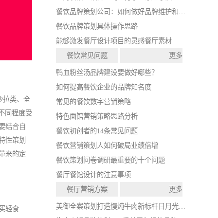
餐饮品牌策划公司：如何做好品牌维护和打造？
餐饮品牌策划具体操作思路
能够激发餐厅设计项目的灵感餐厅素材
餐饮常见问题
更多
鸭血粉丝汤品牌建设要做好哪些？
如何提高餐饮企业的品牌知名度
沙拉类、全
常见的餐饮数字营销策略
以不同程度受
特色面馆营销策略思路分析
要结合自
餐饮初创者的14条常见问题
特性策划
餐饮营销策划人如何破局业绩倍增
带来的定
餐饮策划问卷调研最重要的十个问题
餐厅餐馆设计的注意事项
餐厅营销方案
更多
美御全案策划打造慢炖牛肉新标杆日月光中心店开业
买轻食