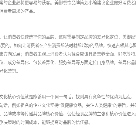
案的企业必将更容易的获客。美御
餐饮品牌策划
小编建议企业做好消费者
消费者需求的产品。
，让消费者快速选择你的品牌，这就需要制定品牌的差异化定位，美御经
重要的。如何让消费者在产生消费想法时就想起你的品牌，快速占领其心
康方向发展；消费者主观上消费者认为轻食应该具备营养全面、好吃等特
位、成分差异化、包装差异化、服务差异等方面定位自身品牌，差异化品
异化营销。
文化核心价值就是能够用一个词一句话，找到具有竞争性的优势为起点，
句话，例如祖名的企业文化坚持“做健康食品，关注人类健康”的宗旨，并
、品牌故事等传递其品牌核心价值，促使轻食品牌的主张和核心价值进入
争决策时的时间成本，能够提高对品牌的信任感。