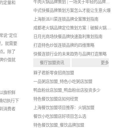
牛肉火锅品牌策划 | 一场关于年轻的品牌战略实验
的定量和
中式快餐品牌策划方案怎么才能让生意火爆
上海新派川菜连锁品牌全案策划指南
成都老火锅品牌定位策划方案｜破解火锅店同质化闭店难题
常说“定位
日月光商场快餐品牌快速盈利策划指南
智，就需要
打造特色炒饭连锁品牌的四维策略
点。除了
快餐连锁行业的未来趋势与品牌打造策略
牌价值就
餐厅加盟资讯
更多
槑子君新零食招商加盟
一品粥店加盟_特色小吃粥店加盟
鸭血粉丝店加盟_鸭血粉丝店投资多少
以旗帜鲜
特色餐饮加盟店如何经营
确切执行下
上海餐饮加盟项目推荐：火锅加盟
到消费者
餐饮小吃加盟店好项目怎么选
特色餐饮加盟_餐饮品牌加盟