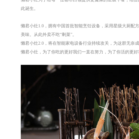
此诞生。
懒君小灶1.0，拥有中国首批智能烹饪设备，采用星级大厨配
美味。从此外卖不吃“剩菜”。
懒君小灶2.0，将在智能家电设备行业持续攻关，为这群无奈
懒君小灶，为了你吃的更好我们一直在努力，为了你活的更好