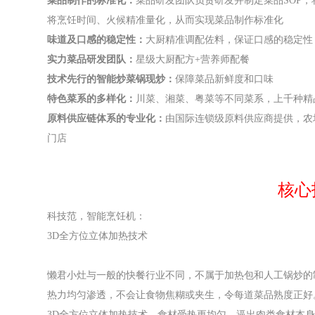
菜品制作的标准化：
菜品研发团队负责研发并制定菜品SOP
将烹饪时间、火候精准量化，从而实现菜品制作标准化
味道及口感的稳定性：
大厨精准调配佐料，保证口感的稳定性
实力菜品研发团队：
星级大厨配方+营养师配餐
技术先行的智能炒菜锅现炒：
保障菜品新鲜度和口味
特色菜系的多样化：
川菜、湘菜、粤菜等不同菜系，上千种精
原料供应链体系的专业化：
由国际连锁级原料供应商提供，农
门店
核心
科技范，智能烹饪机：
3D全方位立体加热技术
懒君小灶与一般的快餐行业不同，不属于加热包和人工锅炒的
热力均匀渗透，不会让食物焦糊或夹生，令每道菜品熟度正好
3D全方位立体加热技术，食材受热更均匀，逼出肉类食材本