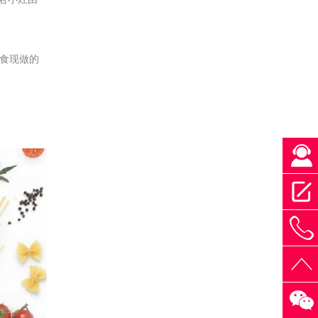
即食现做的
4