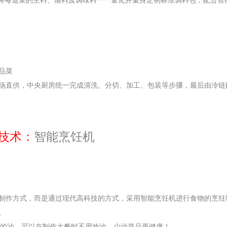
，将每道菜的主料、辅料及调味料一一量化并量身定制标准调料包，配合智
品菜
场直供，中央厨房统一完成清洗、分切、加工、包装等步骤，最后由冷链
技术：
智能烹饪机
制作方式，而是通过现代高科技的方式，采用智能烹饪机进行食物的烹饪
。
身的油，可以在制作大餐时不用放油，少油菜品更健康！