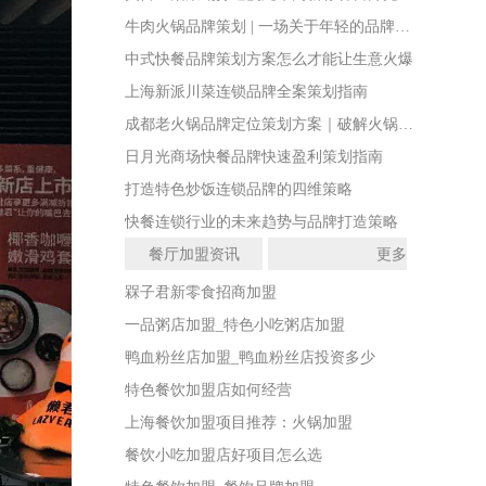
牛肉火锅品牌策划 | 一场关于年轻的品牌战略实验
中式快餐品牌策划方案怎么才能让生意火爆
上海新派川菜连锁品牌全案策划指南
成都老火锅品牌定位策划方案｜破解火锅店同质化闭店难题
日月光商场快餐品牌快速盈利策划指南
打造特色炒饭连锁品牌的四维策略
快餐连锁行业的未来趋势与品牌打造策略
餐厅加盟资讯
更多
槑子君新零食招商加盟
一品粥店加盟_特色小吃粥店加盟
鸭血粉丝店加盟_鸭血粉丝店投资多少
特色餐饮加盟店如何经营
上海餐饮加盟项目推荐：火锅加盟
餐饮小吃加盟店好项目怎么选