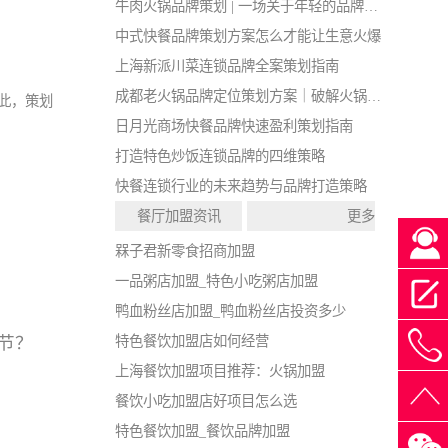
牛肉火锅品牌策划 | 一场关于年轻的品牌战略实验
中式快餐品牌策划方案怎么才能让生意火爆
上海新派川菜连锁品牌全案策划指南
成都老火锅品牌定位策划方案｜破解火锅店同质化闭店难题
此，策划
日月光商场快餐品牌快速盈利策划指南
打造特色炒饭连锁品牌的四维策略
快餐连锁行业的未来趋势与品牌打造策略
餐厅加盟资讯
更多
槑子君新零食招商加盟
一品粥店加盟_特色小吃粥店加盟
鸭血粉丝店加盟_鸭血粉丝店投资多少
特色餐饮加盟店如何经营
节？
4
上海餐饮加盟项目推荐：火锅加盟
餐饮小吃加盟店好项目怎么选
特色餐饮加盟_餐饮品牌加盟