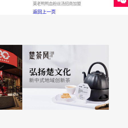
莫老鸭鸭血粉丝汤招商加盟
返回上一页