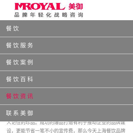
餐饮
所在位置：
首页
>
餐饮
>
餐饮资讯
>
餐饮行业新闻
> 正
文
餐饮服务
上海餐饮品牌建设公司：餐饮企业如
餐饮案例
何打造爆品？
餐饮百科
时间：2021/8/20 18:08:15 来源： 作者：美御品牌策划
餐饮资讯
餐饮业，是目前市场中最庞大的行业，也是众多创业者想
要加入的地方。但是庞大的市场背后逃不开强势的市场竞
联系美御
争。对于餐饮业来说，缺的从来不是好吃的产品，而是让
人记住的珍品。成功的爆品打造有利于推动企业的品牌建
设，更能节省一笔不小的宣传费，那么今天上海餐饮品牌