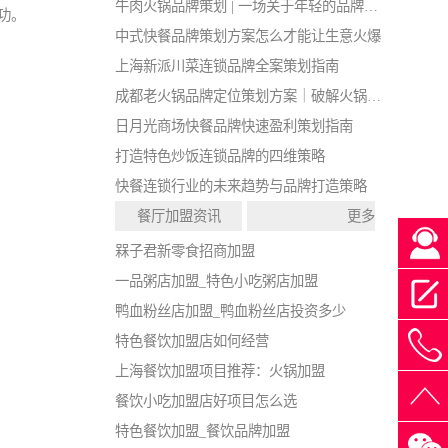
牛肉火锅品牌策划 | 一场关于年轻的品牌战略实验
功。
中式快餐品牌策划方案怎么才能让生意火爆
上海新派川菜连锁品牌全案策划指南
成都老火锅品牌定位策划方案｜破解火锅店同质化闭店难题
日月光商场快餐品牌快速盈利策划指南
打造特色炒饭连锁品牌的四维策略
快餐连锁行业的未来趋势与品牌打造策略
餐厅加盟资讯
更多
槑子君新零食招商加盟
一品粥店加盟_特色小吃粥店加盟
鸭血粉丝店加盟_鸭血粉丝店投资多少
特色餐饮加盟店如何经营
4
上海餐饮加盟项目推荐：火锅加盟
餐饮小吃加盟店好项目怎么选
特色餐饮加盟_餐饮品牌加盟