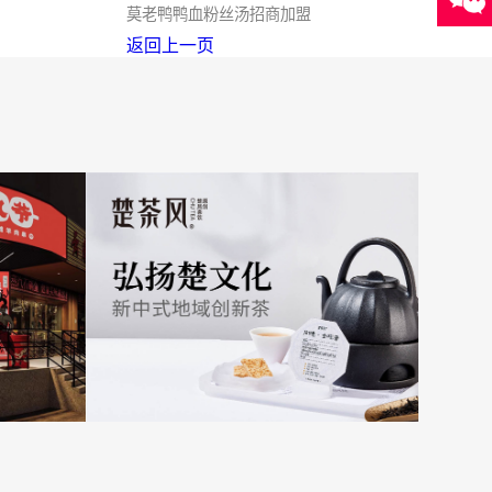
莫老鸭鸭血粉丝汤招商加盟
返回上一页