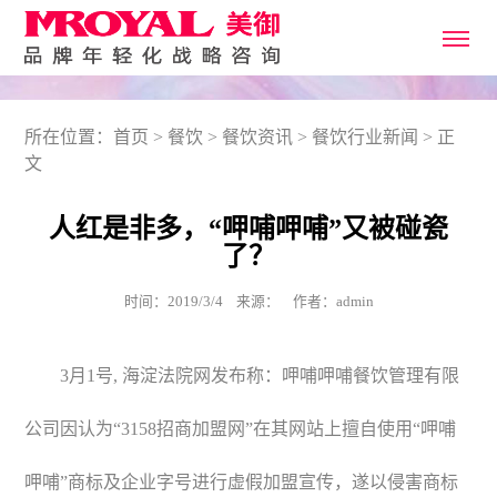
所在位置：
首页
>
餐饮
>
餐饮资讯
>
餐饮行业新闻
> 正
文
人红是非多，“呷哺呷哺”又被碰瓷
了？
时间：2019/3/4 来源： 作者：admin
3月1号, 海淀法院网发布称：呷哺呷哺餐饮管理有限
公司因认为“3158招商加盟网”在其网站上擅自使用“呷哺
呷哺”商标及企业字号进行虚假加盟宣传，遂以侵害商标