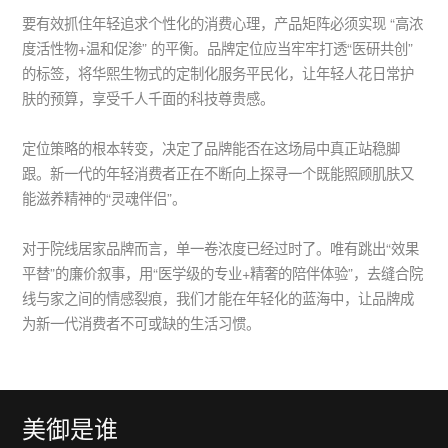
要有效抓住年轻追求个性化的消费心理，产品矩阵必须实现 “高浓
度活性物+温和促渗” 的平衡。品牌定位应当牢牢打透“医研共创”
的标签，将华熙生物式的定制化服务平民化，让年轻人花日常护
肤的预算，享受千人千面的科技尊贵感。
定位策略的根本转变，决定了品牌能否在这场局中真正站稳脚
跟。新一代的年轻消费者正在不断向上探寻一个既能照顾肌肤又
能滋养精神的“灵魂伴侣”。
对于院线居家品牌而言，单一卷浓度已经过时了。唯有跳出“效果
平替”的廉价叙事，用“医学级的专业+精奢的陪伴体验”，去缝合院
线与家之间的情感裂痕，我们才能在年轻化的蓝海中，让品牌成
为新一代消费者不可或缺的生活习惯。
美御是谁