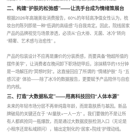
二、构建“护肤的松弛感”——让洗手台成为情绪策展台
根据2026年高端美妆消费报告，60%的年轻高净值女性认为，梳
妆台的陈列即是一种“低调的高级感”与自我肯定。因此，院线居家
产品的品牌视觉与场景渗透，必须从“白大褂、无菌、冰冷”转向
“精奢、艺术感与治愈性” 。
产品的包装设计不应再是廉价的分装质感，而要具备“物超所值的
摆件美学”，让消费者在晚间卸下职场铠甲后，涂抹精华的15分钟
是一场解压的“冥想时刻”。这直接回应了所谓的 “情绪护肤” 与 “五
感沉浸” 体验——除了冰冷的数据报告，更要赋予产品陪伴与自愈
的内核。
三、打造“大数据私定”——用高科技回归“人体本源”
未来的年轻市场分层不再单纯靠年龄，而是靠肤质与基因。新品
牌破局的关键还在于 “AI量肤+一人一方” 。我们要做的不是让所
有人都疯抢同一瓶爆款，而是通过大数据皮肤检测入口（无论是
小程序还是私域顾问），输出定制化的“居家+院线”护理动线。