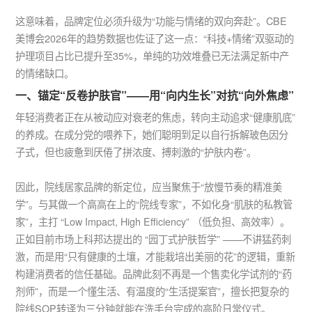
这意味着，品牌定位必须升级为“功能与情绪的双向奔赴”。CBE
美博会2026年的趋势数据也佐证了这一点：“科技+情绪”双驱动的
护理项目占比已提升至35%，单纯的功效堆叠已无法满足新中产
的情绪缺口。
一、锚定“反卷护肤官”——用“向内生长”对抗“向外焦虑”
年轻消费者正在从被动应对衰老的焦虑，转向主动追求“健康肌底”
的养成。在成分党的喂养下，她们聪明到足以自行拆解玻色因分
子式，但也疲惫到厌倦了拼浓度、搏刺激的“护肤内卷”。
因此，院线居家品牌的新定位，应当聚焦于“放慢节奏的精准美
学”。与其做一个高高在上的“院线专家”，不如化身“肌肤的私教管
家”，主打 “Low Impact, High Efficiency” （低负担、高效率）。
正如目前市场上科邦达提出的 “园丁式护肤哲学” ——不讲猛药刺
激，而是用“只有健康的土壤，才能栽培出美丽的花”的逻辑，重新
构建消费者的信任基础。品牌此刻不再是一个售卖化学试剂的“药
剂师”，而是一个懂生活、有温度的“生活提案官”，擅长把复杂的
院线SOP转译为三分钟就能在洗手台完成的高阶日常仪式。